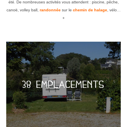
été. De nombreuses activités vous attendent : piscine, pêche,
canoë, volley ball,
randonnée
sur le
chemin de halage
, vélo…
+